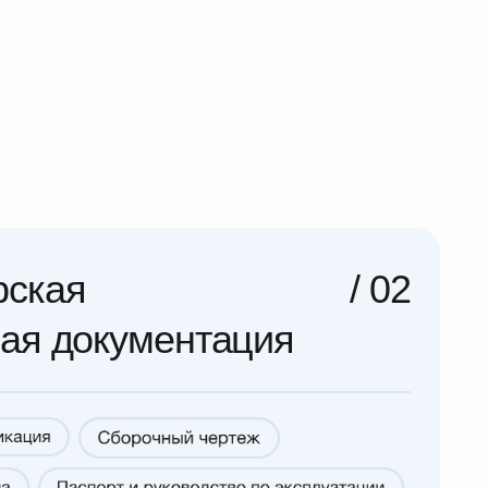
/ 02
кументация
схемы, спецификации и
 в соответствии с нормативами,
Ф.