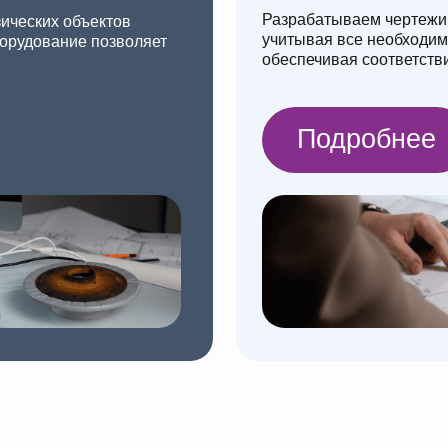
лио
ильной
Шнек
Разработали 3D-модель, комплект
чертежей, файлы для лазерной