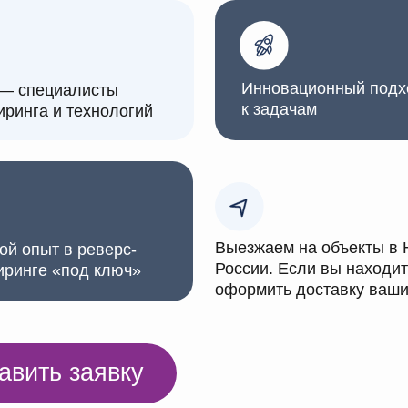
к задачам
 и технологий
Выезжаем на объекты в Нижегородкой
т в реверс-
России. Если вы находитесь в другом
 «под ключ»
оформить доставку ваших деталей ч
ь заявку
луги