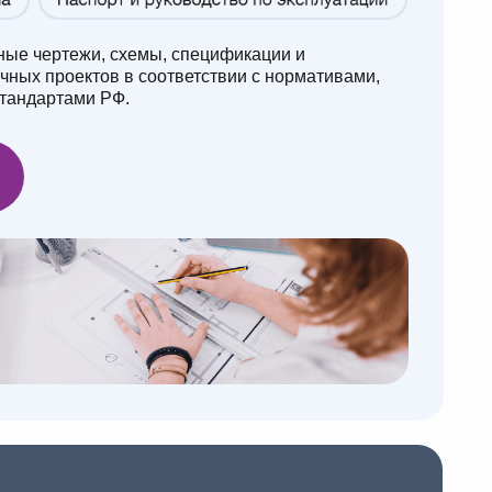
е,
/ 04
зайн, рендеринг