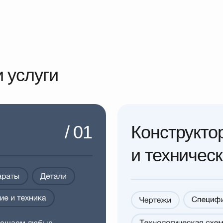
/ 01
Конструкторская
и техническая до
м любые
рабатываем
и объекта по
Создаем детализированные чертежи, 
документацию для различных проектов
регламентированными стандартами Р
Подробнее