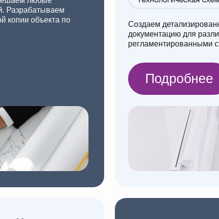
 и
/ 03
3D-Моделировани
промышленный ди