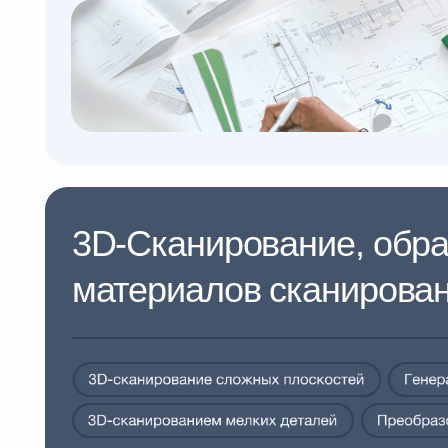
Получаем трёхмерные компьютерные модели физических
методом 3D-сканирования. Наше современное оборудов
измерить изделия любых размеров.
Подробнее