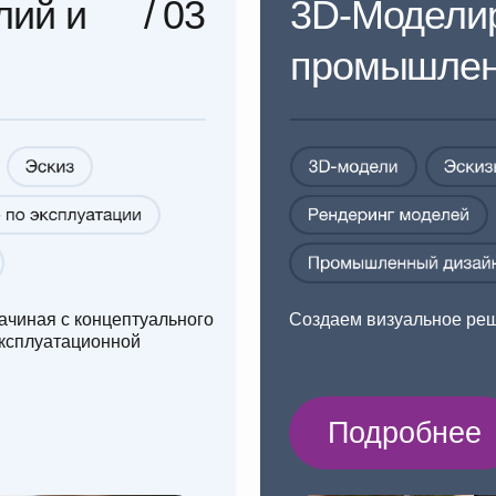
с концептуального
Создаем визуальное решение вашего п
тационной
Подробнее
ка
/ 05
Разработка черте
на металлоконстр