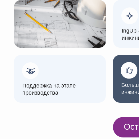
инжиниринга
Большой опы
Поддержка на этапе
инжиниринге
производства
Оставит
Наши ус