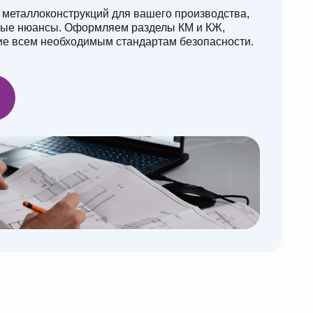
Теплообменник
Разработали 3D-модель, полный
комплект КД, паспорт и