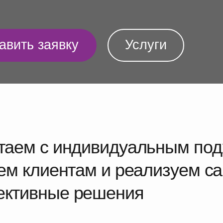
ь заявку
Услуги
м с индивидуальным подходом
 клиентам и реализуем самые
вные решения
Инновационный подход
циалисты