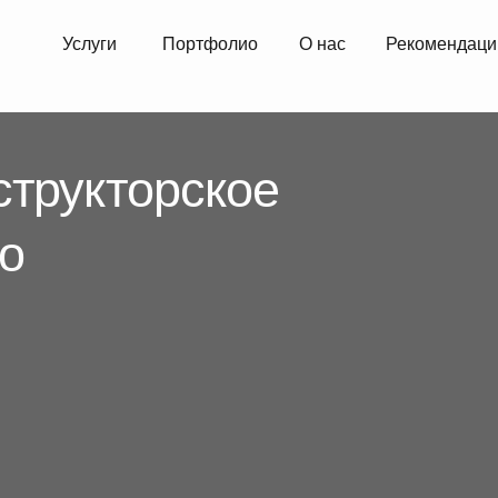
Услуги
Портфолио
О нас
Рекомендации
Блог эк
укторское