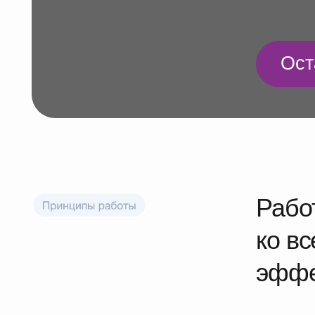
Оставит
Работае
ко всем
эффекти
IngUp — спе