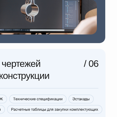
укций для вашего производства,
формляем разделы КМ и КЖ,
одимым стандартам безопасности.