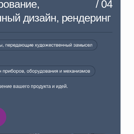
родукта и идей.
жей
/ 06
укции