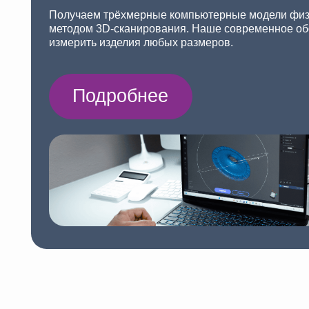
Портфо
Фрагмент До
Агрегат насыпки
карусели
Разработали 3D-модель,
произвели подбор актуальных