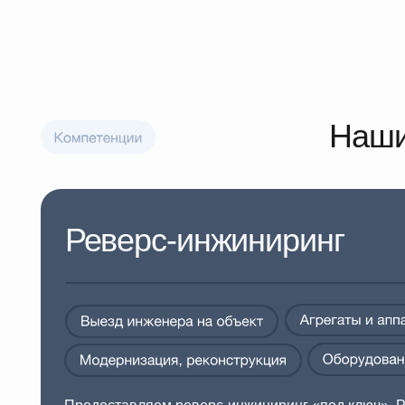
Реверс-инжиниринг
Предоставляем реверс-инжиниринг «под ключ». Решае
задачи по проектированию существующих изделий. Раз
3D-модели и конструкторскую документацию точной копи
предоставленному образцу.
Подробнее