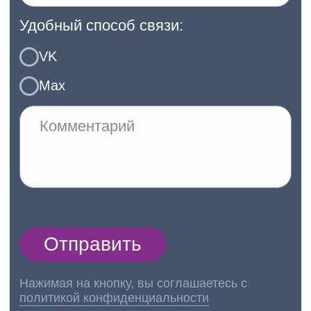
Мы в социальных сетях:
Нижегородская область, г.
Дзержинск, ул. Октябрьская, 66
IngUp.52@yandex.ru
+7 999 071 3066
Политика конфиденциальности
ИП Елисеева Анна Александровна
ОГРНИП
324527500121340
@ ИНЖАП 2026